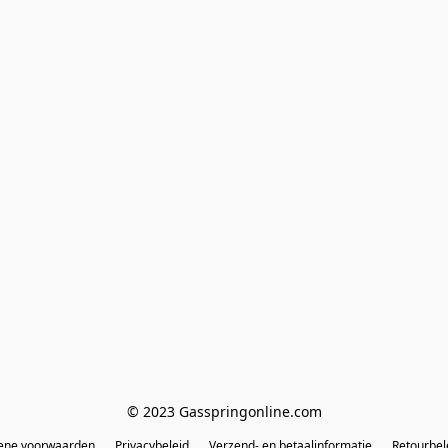
© 2023 Gasspringonline.com
ene voorwaarden
Privacybeleid
Verzend- en betaalinformatie
Retourbel