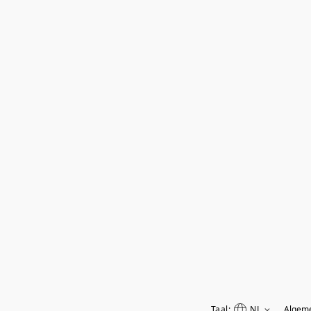
Taal:
NL
Algem