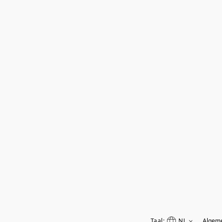
Taal:
NL
Algem