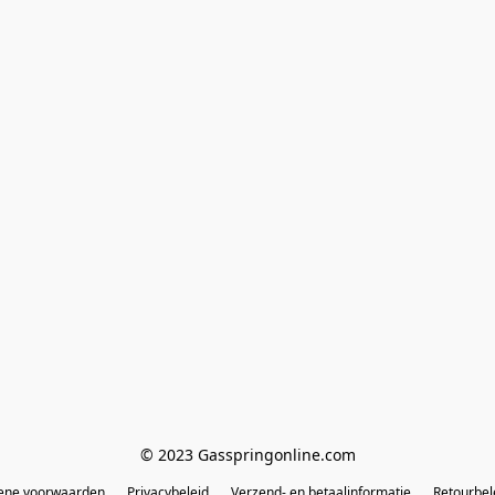
© 2023 Gasspringonline.com
ene voorwaarden
Privacybeleid
Verzend- en betaalinformatie
Retourbel