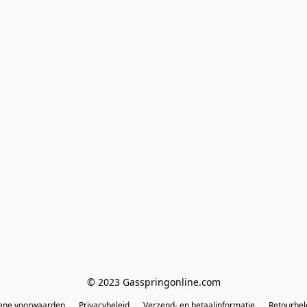
© 2023 Gasspringonline.com
ene voorwaarden
Privacybeleid
Verzend- en betaalinformatie
Retourbel