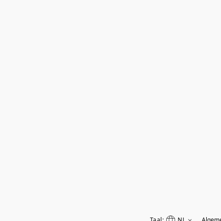
Taal:
NL
Algem