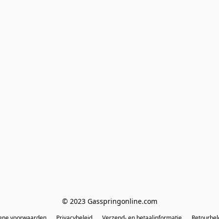
© 2023 Gasspringonline.com
ene voorwaarden
Privacybeleid
Verzend- en betaalinformatie
Retourbel