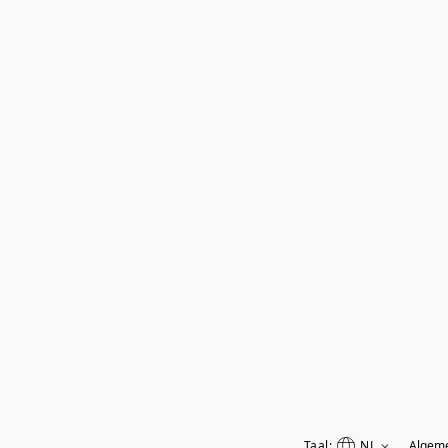
Taal:
NL
Algem