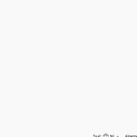
Taal:
NL
Algem