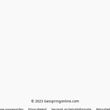
© 2023 Gasspringonline.com
ene voorwaarden
Privacybeleid
Verzend- en betaalinformatie
Retourbel