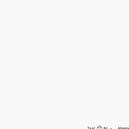
Taal:
NL
Algem