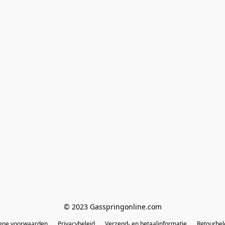
© 2023 Gasspringonline.com
ene voorwaarden
Privacybeleid
Verzend- en betaalinformatie
Retourbel