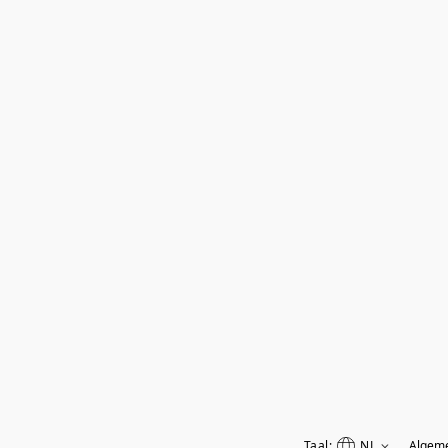
Taal:
NL
Algem