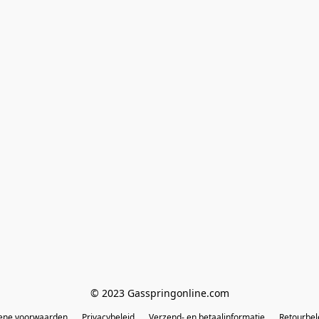
© 2023 Gasspringonline.com
ene voorwaarden
Privacybeleid
Verzend- en betaalinformatie
Retourbel