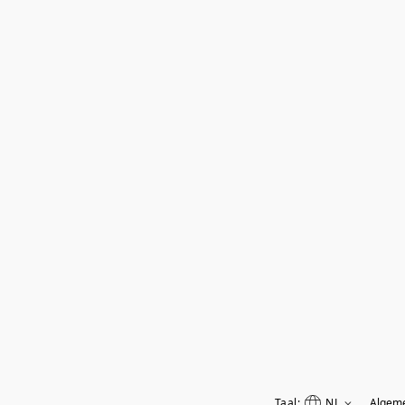
Taal:
NL
Algem