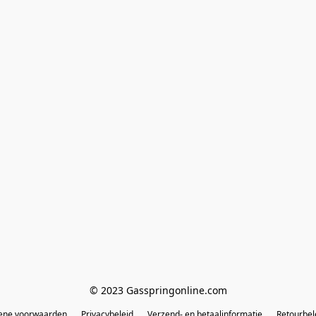
© 2023 Gasspringonline.com
ene voorwaarden
Privacybeleid
Verzend- en betaalinformatie
Retourbel