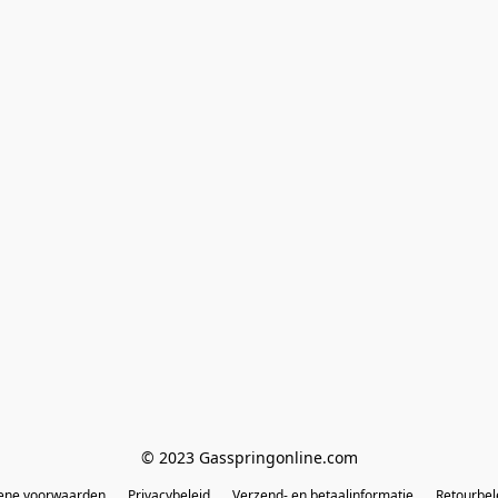
© 2023 Gasspringonline.com
ene voorwaarden
Privacybeleid
Verzend- en betaalinformatie
Retourbel