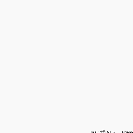
Taal:
NL
Algem