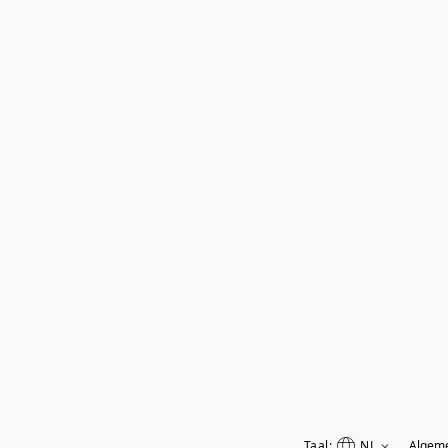
Taal:
NL
Algem