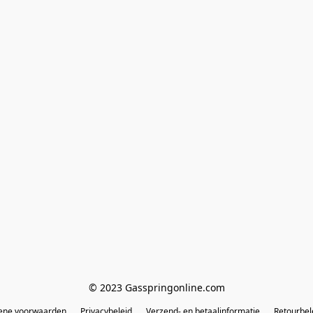
© 2023 Gasspringonline.com
ene voorwaarden
Privacybeleid
Verzend- en betaalinformatie
Retourbel