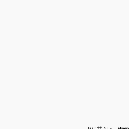
Taal:
NL
Algem