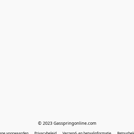
© 2023 Gasspringonline.com
ene voorwaarden
Privacybeleid
Verzend- en betaalinformatie
Retourbel