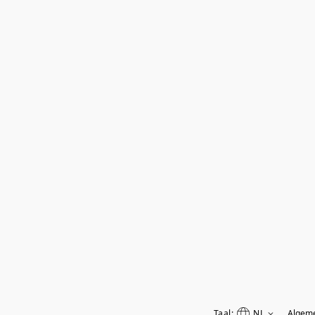
Taal:
NL
Algem