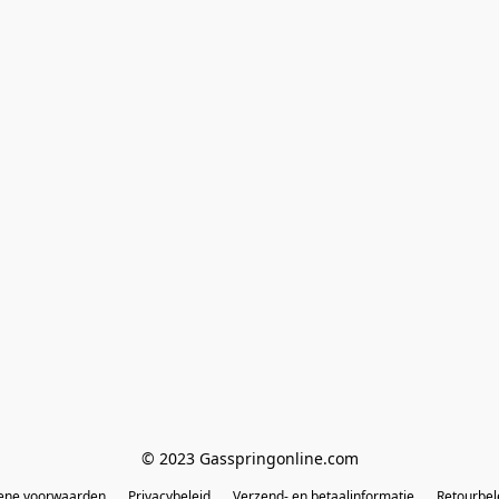
© 2023 Gasspringonline.com
ene voorwaarden
Privacybeleid
Verzend- en betaalinformatie
Retourbel