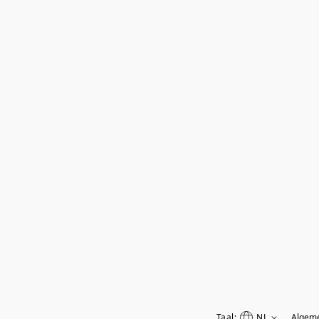
Taal:
NL
Algem