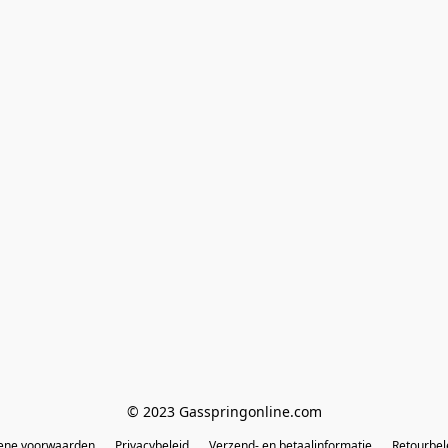
© 2023 Gasspringonline.com
ene voorwaarden
Privacybeleid
Verzend- en betaalinformatie
Retourbel