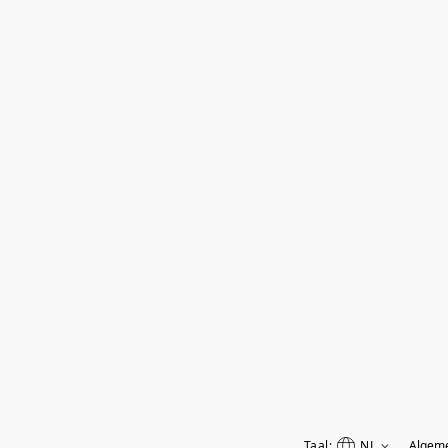
Taal:
NL
Algem