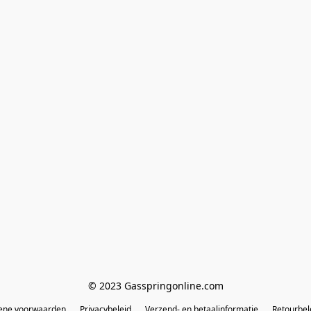
© 2023 Gasspringonline.com
ene voorwaarden
Privacybeleid
Verzend- en betaalinformatie
Retourbel