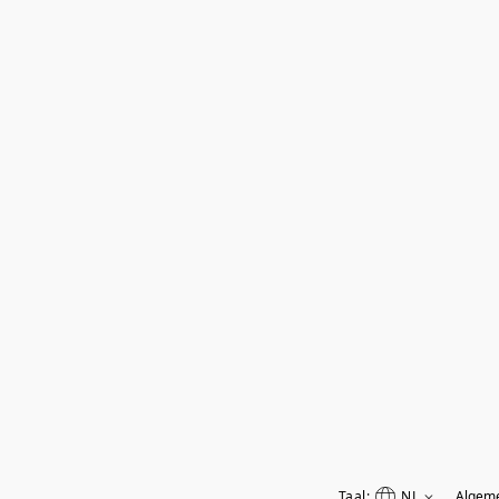
Taal:
NL
Algem