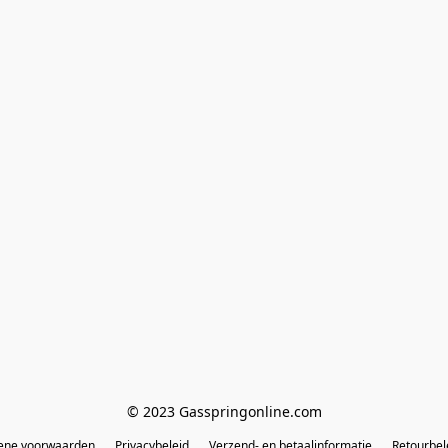
© 2023 Gasspringonline.com
ene voorwaarden
Privacybeleid
Verzend- en betaalinformatie
Retourbel