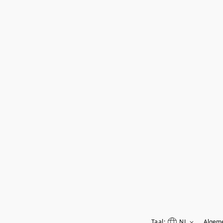
Taal:
NL
Algem