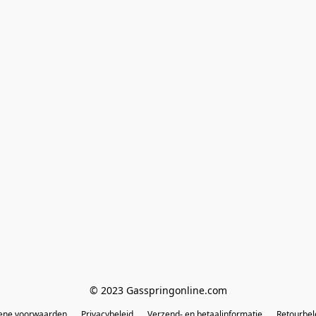
© 2023 Gasspringonline.com
ene voorwaarden
Privacybeleid
Verzend- en betaalinformatie
Retourbel